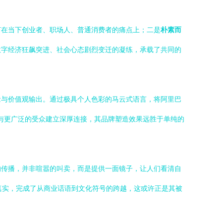
打在当下创业者、职场人、普通消费者的痛点上；二是
朴素而
数字经济狂飙突进、社会心态剧烈变迁的凝练，承载了共同的
念与价值观输出。通过极具个人色彩的马云式语言，将阿里巴
面与更广泛的受众建立深厚连接，其品牌塑造效果远胜于单纯的
的传播，并非喧嚣的叫卖，而是提供一面镜子，让人们看清自
真实，完成了从商业话语到文化符号的跨越，这或许正是其被