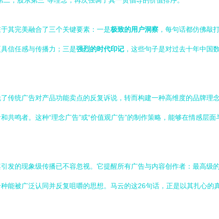
第二，股东第三”等理念，再次强调了其一贯倡导的价值排序。
在于其完美融合了三个关键要素：一是
极致的用户洞察
，每句话都仿佛敲
更具信任感与传播力；三是
强烈的时代印记
，这些句子是对过去十年中国
脱了传统广告对产品功能卖点的反复诉说，转而构建一种高维度的品牌理
和共鸣者。这种“理念广告”或“价值观广告”的制作策略，能够在情感层
其引发的现象级传播已不容忽视。它提醒所有广告与内容创作者：最高级
种能被广泛认同并反复咀嚼的思想。马云的这26句话，正是以其扎心的