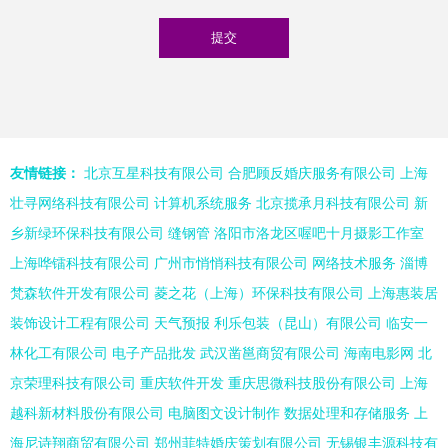
友情链接：
北京互星科技有限公司
合肥顾反婚庆服务有限公司
上海
壮寻网络科技有限公司
计算机系统服务
北京揽承月科技有限公司
新
乡新绿环保科技有限公司
缝钢管
洛阳市洛龙区喔吧十月摄影工作室
上海哗镭科技有限公司
广州市悄悄科技有限公司
网络技术服务
淄博
梵森软件开发有限公司
菱之花（上海）环保科技有限公司
上海惠装居
装饰设计工程有限公司
天气预报
利乐包装（昆山）有限公司
临安一
林化工有限公司
电子产品批发
武汉凿邕商贸有限公司
海南电影网
北
京荣理科技有限公司
重庆软件开发
重庆思微科技股份有限公司
上海
越科新材料股份有限公司
电脑图文设计制作
数据处理和存储服务
上
海尼诗翔商贸有限公司
郑州菲特婚庆策划有限公司
无锡银丰源科技有