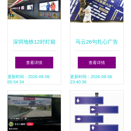
深圳地铁12封灯箱
马云26句扎心广告
广告灯箱套装广告
语引爆网络 浓缩十
查看详情
查看详情
4/6灯箱广告投放发
年智慧，句句直抵
更新时间：2026-08-06
更新时间：2026-08-06
00:54:34
23:40:36
布_公司动态_演艺
人心
吧_中华演出网