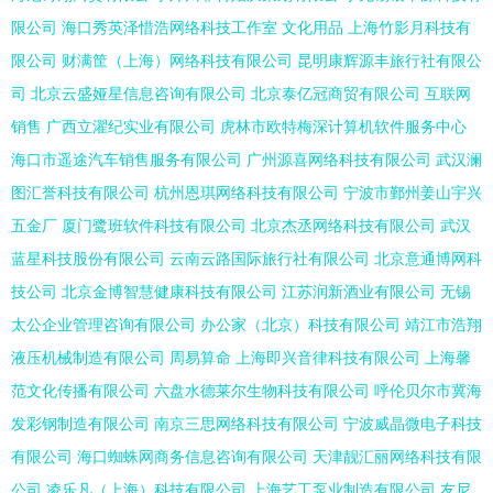
限公司
海口秀英泽惜浩网络科技工作室
文化用品
上海竹影月科技有
限公司
财满筐（上海）网络科技有限公司
昆明康辉源丰旅行社有限公
司
北京云盛娅星信息咨询有限公司
北京泰亿冠商贸有限公司
互联网
销售
广西立濯纪实业有限公司
虎林市欧特梅深计算机软件服务中心
海口市遥途汽车销售服务有限公司
广州源喜网络科技有限公司
武汉澜
图汇誉科技有限公司
杭州恩琪网络科技有限公司
宁波市鄞州姜山宇兴
五金厂
厦门鹭班软件科技有限公司
北京杰丞网络科技有限公司
武汉
蓝星科技股份有限公司
云南云路国际旅行社有限公司
北京意通博网科
技公司
北京金博智慧健康科技有限公司
江苏润新酒业有限公司
无锡
太公企业管理咨询有限公司
办公家（北京）科技有限公司
靖江市浩翔
液压机械制造有限公司
周易算命
上海即兴音律科技有限公司
上海馨
范文化传播有限公司
六盘水德莱尔生物科技有限公司
呼伦贝尔市冀海
发彩钢制造有限公司
南京三思网络科技有限公司
宁波威晶微电子科技
有限公司
海口蜘蛛网商务信息咨询有限公司
天津靓汇丽网络科技有限
公司
凌乐凡（上海）科技有限公司
上海艺工泵业制造有限公司
友尼