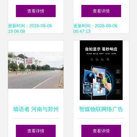
解析 户外广告牌价
投放，安快社区传
查看详情
查看详情
格与选择指南
媒助力品牌高效触
更新时间：2026-08-06
更新时间：2026-08-06
19:06:08
00:47:13
达
墙语者 河南与郑州
智媒物联网络广告
墙体广告的艺术与
机 本地与云端双系
查看详情
查看详情