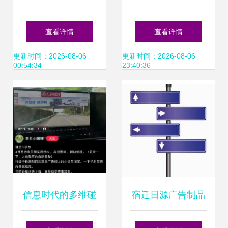
广告灯箱套装广告
语引爆网络 浓缩十
查看详情
查看详情
4/6灯箱广告投放发
年智慧，句句直抵
更新时间：2026-08-06
更新时间：2026-08-06
00:54:34
23:40:36
布_公司动态_演艺
人心
吧_中华演出网
信息时代的多维碰
宿迁日源广告制品
撞 从“假唱”争议到
厂 专业广告制作服